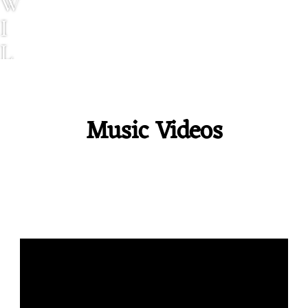
W
I
L
L
C
Music Videos
O
U
R
T
N
E
Y
M