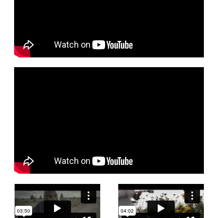
U
S
I
C