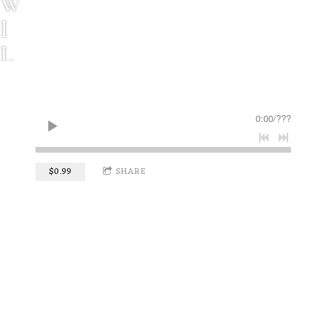
W
I
L
L
C
0:00
/
???
O
U
$0.99
SHARE
R
T
N
E
Y
M